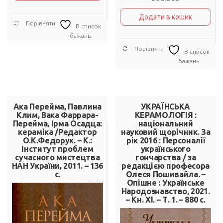
Додати в кошик
Порівняти
В список
бажань
Порівняти
В список
бажань
Ака Перейма, Павлина
УКРАЇНСЬКА
Клим, Вака Фаррара-
КЕРАМОЛОГІЯ :
Перейма, Ірма Осадца:
національний
кераміка /Редактор
науковий щорічник. За
О.К.Федорук. – К.:
рік 2016 : Персоналії
Інститут проблем
українського
сучасного мистецтва
гончарства / за
НАН України, 2011. – 136
редакцією професора
с.
Олеся Пошивайла. –
Опішне : Українське
Народознавство, 2021.
– Кн. ХІ. – Т. 1. – 880 с.