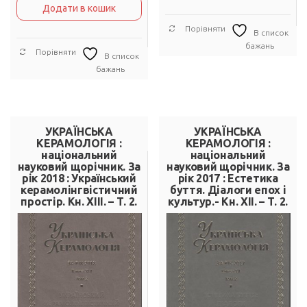
Додати в кошик
Порівняти
В список
бажань
Порівняти
В список
бажань
УКРАЇНСЬКА
УКРАЇНСЬКА
КЕРАМОЛОГІЯ :
КЕРАМОЛОГІЯ :
національний
національний
науковий щорічник. За
науковий щорічник. За
рік 2018 : Український
рік 2017 : Естетика
керамолінгвістичний
буття. Діалоги епох і
простір. Кн. ХІІІ. – Т. 2.
культур.- Кн. XII. – Т. 2.