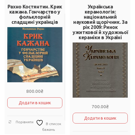
Рахно Костянтин. Крик
Українська
кажана. Гончарство у
керамологія:
фольклорній
національний
спадщині українців
науковий щорічник. За
рік 2009: Ринок
ужиткової й художньої
кераміки в Україні
800.00
₴
Додати в кошик
700.00
₴
Додати в кошик
Порівняти
В список
бажань