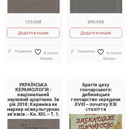
720.00
₴
890.00
₴
Додати в кошик
Додати в кошик
Порівняти
Порівняти
В список
В список
бажань
бажань
УКРАЇНСЬКА
Братія цеху
КЕРАМОЛОГІЯ :
гончарського:
національний
дибинецьке
науковий щорічник. За
гончарство середини
рік 2018 : Кераміка як
XVIII – початку ХХІ
маркер міжкультурних
століття
зв’язків .- Кн. XIII. – Т. 1.