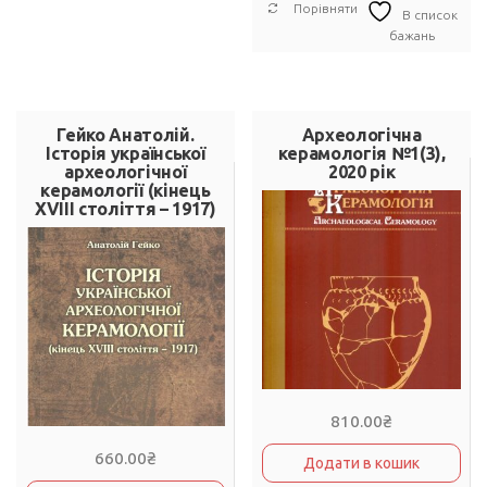
Порівняти
В список
бажань
Гейко Анатолій.
Археологічна
Історія української
керамологія №1(3),
археологічної
2020 рік
керамології (кінець
XVIII століття – 1917)
810.00
₴
660.00
₴
Додати в кошик