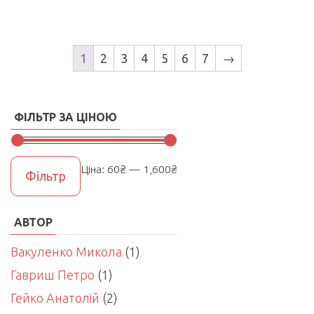
1
2
3
4
5
6
7
→
ФІЛЬТР ЗА ЦІНОЮ
Мінімальна
Найбільша
Ціна:
60₴
—
1,600₴
Фільтр
ціна
ціна
АВТОР
Вакуленко Микола
(1)
Гавриш Петро
(1)
Гейко Анатолій
(2)