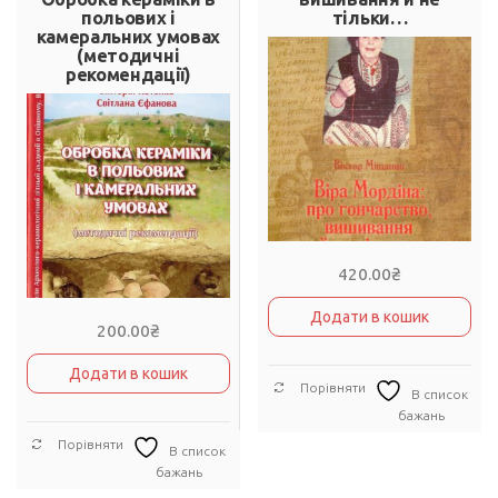
польових і
тільки…
камеральних умовах
(методичні
рекомендації)
420.00
₴
Додати в кошик
200.00
₴
Додати в кошик
Порівняти
В список
бажань
Порівняти
В список
бажань