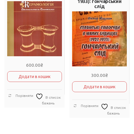
1933): гончарський
слід
600.00
₴
300.00
₴
Додати в кошик
Додати в кошик
Порівняти
В список
бажань
Порівняти
В список
бажань