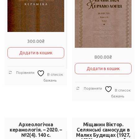
300.00
₴
Додати в кошик
800.00
₴
Додати в кошик
Порівняти
В список
бажань
Порівняти
В список
бажань
Археологічна
Міщанин Віктор.
керамологія. – 2020. –
Селянські самосуди в
№2(4). 140 с.
Малих Будищах (1927,