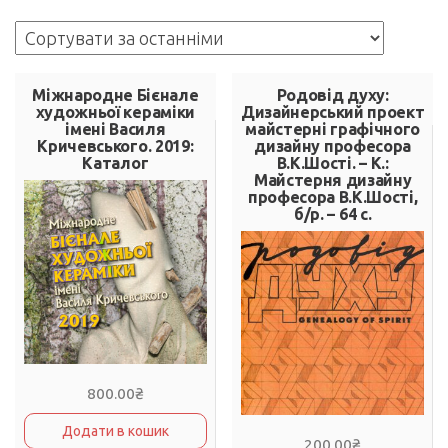
за
останнім
Міжнародне Бієнале
Родовід духу:
художньої кераміки
Дизайнерський проект
імені Василя
майстерні графічного
Кричевського. 2019:
дизайну професора
Каталог
В.К.Шості. – К.:
Майстерня дизайну
професора В.К.Шості,
б/р. – 64 с.
800.00
₴
Додати в кошик
200.00
₴