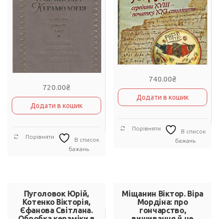
740.00
₴
720.00
₴
Додати в кошик
Додати в кошик
Порівняти
В список
Порівняти
В список
бажань
бажань
Пуголовок Юрій,
Міщанин Віктор. Віра
Котенко Вікторія,
Мордіна: про
Єфанова Світлана.
гончарство,
Обробка кераміки в
вишивання й не