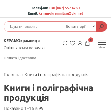
Перейти
Телефон:
+38 (067) 557 47 57
до
Email:
keramokramnitsa@ukr.net
контенту
0
КЕРАМОкрамниця
Опішнянська кераміка
Меню
Оплата і доставка
Головна
»
Книги і поліграфічна продукція
Книги і поліграфічна
продукція
Сортовано
Показано 1–16 із 99