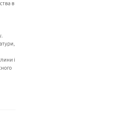
ства в
ь
.
атури,
лини і
сного