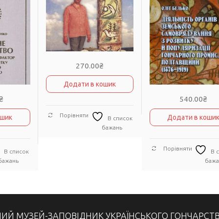
270.00
₴
Додати в кошик
₴
540.00
₴
Порівняти
ошик
Додати в коши
В список
бажань
Порівняти
В список
В 
бажань
бажа
ИЙ МУЗЕЙ-ЗАПОВІДНИК УКРАЇНСЬКОГО ГОНЧАРСТ