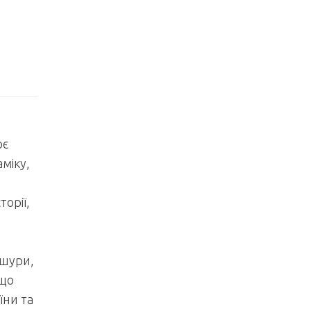
ює
аміку,
торії,
ошури,
 що
їни та