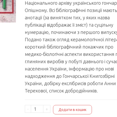
Національного архіву українського гончар
Опішному. Всі бібліографічні позиції мают
анотації (за винятком тих, у яких назва
публікації відображає її зміст) та суцільну
нумерацію, починаючи з першого випуску
Подано також огляд керамологічної літер
короткий бібліографічний покажчик про
медико-біологічні аспекти використання г
глиняних виробів у побуті давнього і суча
населення України, інформацію про нові
надходження до Гончарської Книгозбірні
України, добірку екслібрисів роботи Анни
Терехової, список добродійників.
Бібліографія
-
+
Додати в кошик
українського