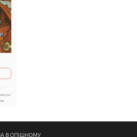
к
список
нь
ВА В ОПІШНОМУ