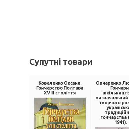
Супутні товари
Коваленко Оксана.
Овчаренко Л
Гончарство Полтави
Гончарн
XVIII століття
шкільництв
визначальний
творчого ро
українськ
традиційн
гончарства 
1941).