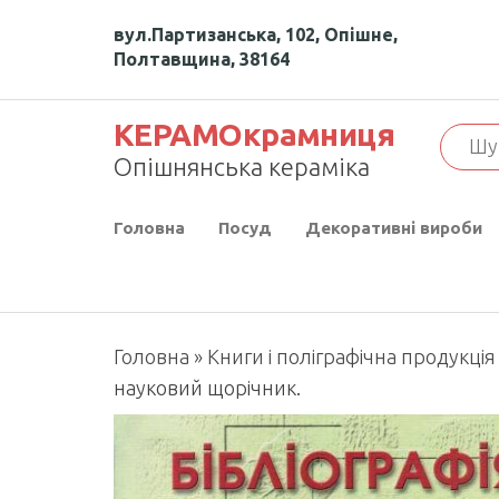
Перейти
вул.Партизанська, 102, Опішне,
до
Полтавщина, 38164
контенту
КЕРАМОкрамниця
Опішнянська кераміка
Головна
Посуд
Декоративні вироби
Головна
»
Книги і поліграфічна продукція
науковий щорічник.