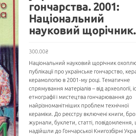
гончарства. 2001:
Національний
науковий щорічник.
300.00
₴
Національний науковий щорічник охопл
публікації про українське гончарство, кер
керамологію в 2001-му році. Тематичне
спрямування матеріалів – від археології, іс
етнографії і мистецтва гончарювання до
найрізноманітніших проблем технічної
кераміки. До реєстру включені книги, бр
журнали, буклети, статті, повідомлення,
надійшли до Гончарської Книгозбірні Укра