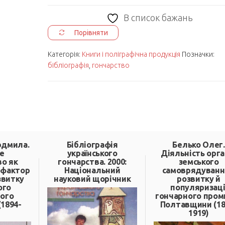
гончарства.
В список бажань
2001:
Порівняти
Національний
науковий
Категорія:
Книги і поліграфічна продукція
Позначки:
бібліографія
,
гончарство
щорічник.
кількість
юдмила.
Бібліографія
Белько Олег.
е
українського
Діяльність орга
о як
гончарства. 2000:
земського
 фактор
Національний
самоврядуванн
звитку
науковий щорічник
розвитку й
ого
популяризаці
ого
гончарного пром
(1894-
Полтавщини (18
1919)