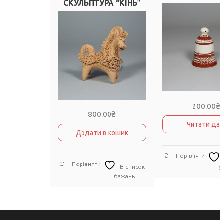
СКУЛЬПТУРА “КІНЬ”
200.00
800.00
₴
Читати да
Додати в кошик
Порівняти
Порівняти
В список
бажань