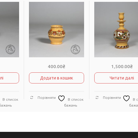
₴
400.00
₴
1,500.00
₴
лі
Додати в кошик
Читати далі
Порівняти
Порівняти
В список
В список
В 
бажань
бажань
бажа