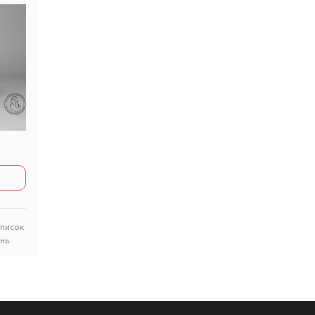
список
нь