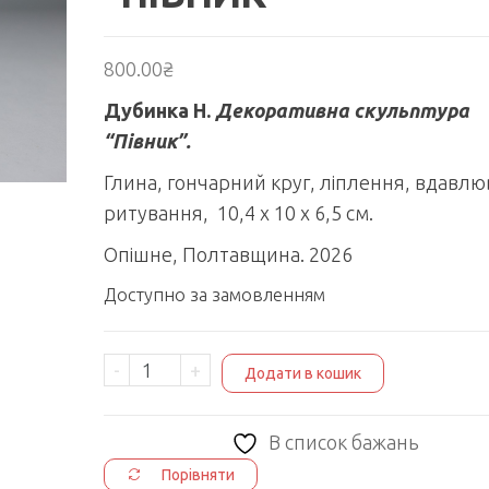
800.00
₴
Дубинка Н.
Декоративна скульптура
“Півник”.
Глина, гончарний круг, ліплення, вдавлю
ритування, 10,4 х 10 х 6,5 см.
Опішне, Полтавщина. 2026
Доступно за замовленням
ДЕКОРАТИВНА
-
+
Додати в кошик
СКУЛЬПТУРА
"ПІВНИК"
В список бажань
кількість
Порівняти