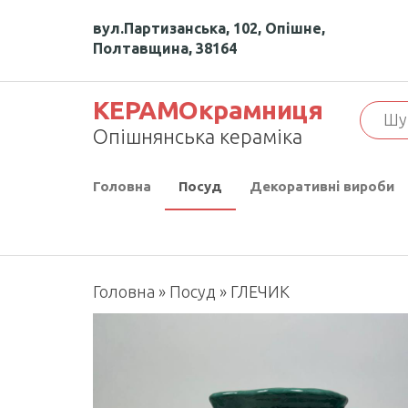
Перейти
вул.Партизанська, 102, Опішне,
до
Полтавщина, 38164
контенту
КЕРАМОкрамниця
Опішнянська кераміка
Головна
Посуд
Декоративні вироби
Головна
»
Посуд
»
ГЛЕЧИК