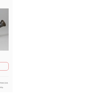
список
нь