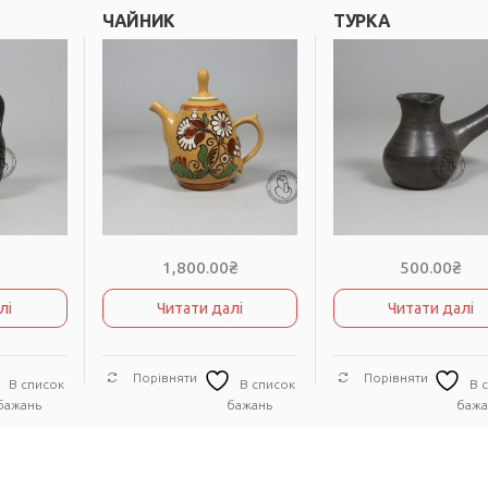
ЧАЙНИК
ТУРКА
₴
1,800.00
₴
500.00
₴
лі
Читати далі
Читати далі
Порівняти
Порівняти
В список
В список
В 
бажань
бажань
бажа