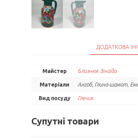
ДОДАТКОВА ІН
Майстер
Близнюк Зінаїда
Матеріали
Ангоб, Глина-шамот, Ема
Вид посуду
Глечик
Супутні товари