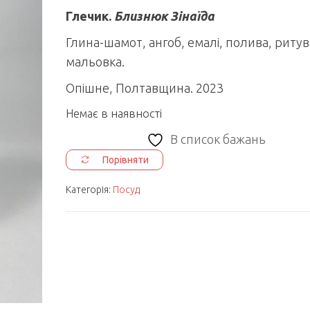
Глечик.
Близнюк Зінаїда
Глина-шамот, ангоб, емалі, полива, риту
мальовка.
Опішне, Полтавщина. 2023
Немає в наявності
В список бажань
Порівняти
Категорія:
Посуд